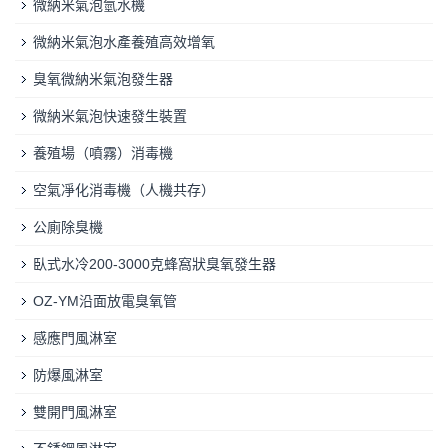
微納米氣泡氫水機
微納米氣泡水產養殖高效增氧
臭氧微納米氣泡發生器
微納米氣泡快速發生裝置
養殖場（噴霧）消毒機
空氣凈化消毒機（人機共存）
公廁除臭機
臥式水冷200-3000克蜂窩狀臭氧發生器
OZ-YM沿面放電臭氧管
感應門風淋室
防爆風淋室
雙開門風淋室