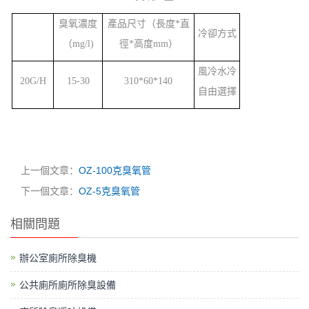
臭氧濃度
產品尺寸（長度
*
直
冷卻方式
（
mg/l)
徑
*
高度
mm
）
風冷水冷
20G/H
15-30
310*60*140
自由選擇
上一個文章：
OZ-100克臭氧管
下一個文章：
OZ-5克臭氧管
相關問題
辦公室廁所除臭機
公共廁所廁所除臭設備