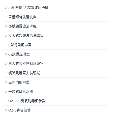
小型數碼型-超聲波清洗機
單槽超聲波清洗機
多槽超聲波清洗機
投入式超聲波清洗震板
L型轉角風淋室
qs認證風淋室
單人雙吹不銹鋼風淋室
噴塑風淋室安裝現場
三開門風淋室
一體式臭氧水機
OZ-008臭氧消毒柜參數
OZ-5克臭氧管