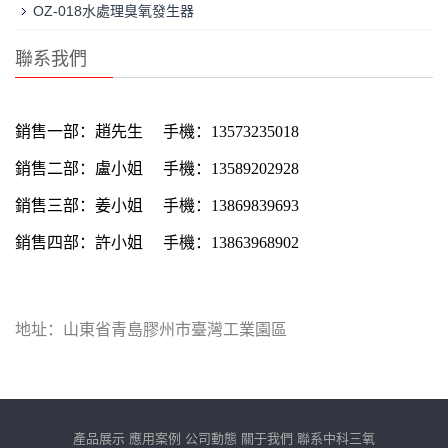
OZ-018水處理臭氧發生器
聯系我們
銷售一部：
趙先生
手機：13573235018
銷售二部：
盧小姐
手機：13589202928
銷售三部：
姜小姐
手機：13869839693
銷售四部：
許小姐
手機：13863968902
地址：山東省青島膠州市臺灣工業園區
產品展示
應用案例
公司動態
關于我們
聯系中科三氧