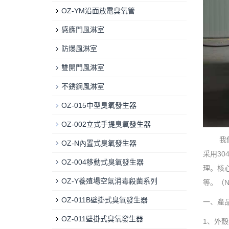
OZ-YM沿面放電臭氧管
感應門風淋室
防爆風淋室
雙開門風淋室
不銹鋼風淋室
OZ-015中型臭氧發生器
OZ-002立式手提臭氧發生器
我
OZ-N內置式臭氧發生器
采用3
OZ-004移動式臭氧發生器
理。核
OZ-Y養殖場空氣消毒殺菌系列
等。（
OZ-011B壁掛式臭氧發生器
一、產
OZ-011壁掛式臭氧發生器
1、外殼