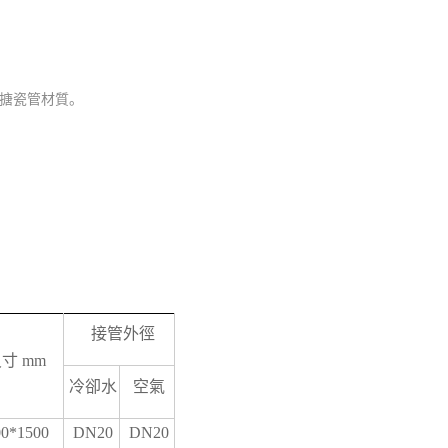
搪瓷管材質。
。
接管外徑
尺寸
mm
冷卻水
空氣
00*1500
DN20
DN20