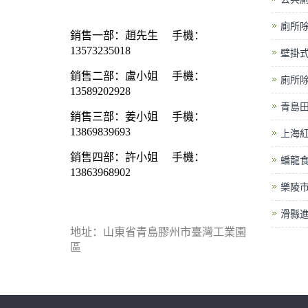
廁所
銷售一部：
趙先生
手機：
13573235018
壁掛
銷售二部：
盧小姐
手機：
廁所
13589202928
青島
銷售三部：
姜小姐
手機：
13869839693
上海
銷售四部：
許小姐
手機：
蟠龍
13863968902
樂陵市
滑縣
地址：山東省青島膠州市臺灣工業園
區