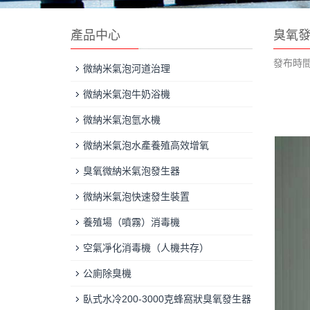
產品中心
臭氧
發布時間：2
微納米氣泡河道治理
微納米氣泡牛奶浴機
微納米氣泡氫水機
微納米氣泡水產養殖高效增氧
臭氧微納米氣泡發生器
微納米氣泡快速發生裝置
養殖場（噴霧）消毒機
空氣凈化消毒機（人機共存）
公廁除臭機
臥式水冷200-3000克蜂窩狀臭氧發生器