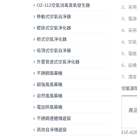
OZ-112空氣消毒臭氧發生器
2、采
移動式空氣自凈器
3、電
壁掛式空氣凈化器
4、采
柜式空氣凈化器
4、空氣
吸頂式空氣自凈器
5、電
外置管道式空氣凈化器
6、設備
不銹鋼風幕機
7、濃
超強風風幕機
空氣源
自然風風幕機
電加熱風幕機
產
不銹鋼連體傳遞窗
高效自凈傳遞窗
OZ-020