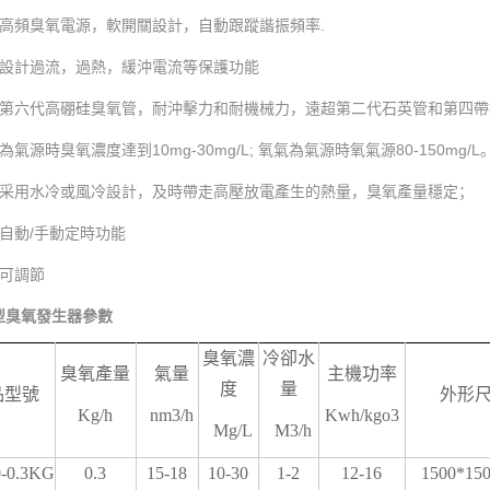
用高頻臭氧電源，軟開關設計，自動跟蹤諧振頻率.
源設計過流，過熱，緩沖電流等保護功能
用第六代高硼硅臭氧管，耐沖擊力和耐機械力，遠超第二代石英管和第四帶
為氣源時臭氧濃度達到10mg-30mg/L; 氧氣為氣源時氧氣源80-150mg/L
極采用水冷或風冷設計，及時帶走高壓放電產生的熱量，臭氧產量穩定；
自動/手動定時功能
度可調節
型臭氧發生器參數
臭氧濃
冷卻水
臭氧產量
氣量
主機功率
度
量
品型號
外形
Kg/h
nm3/h
Kwh/kgo3
Mg/L
M3/h
-0.3KG
0.3
15-18
10-30
1-2
12-16
1500*15