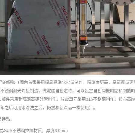
們的優勢（國內首家采用模具標準化批量制作，精準度更高，臭氧產量更
04不銹鋼激光焊接制造，微電腦自動定時，可以設定自動開機時間和關機
心部件采用耐高溫高硼硅管制作，放電單元采用316不銹鋼制作，核心高
N年之后可用水清洗之后，仍然和新產品一樣使用）。
品特點：
為SUS不銹鋼拉絲材質，厚度3.0mm