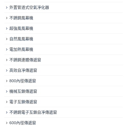
外置管道式空氣凈化器
不銹鋼風幕機
超強風風幕機
自然風風幕機
電加熱風幕機
不銹鋼連體傳遞窗
高效自凈傳遞窗
800內徑傳遞窗
機械互鎖傳遞窗
電子互鎖傳遞窗
不銹鋼電子互鎖自凈傳遞窗
600內徑傳遞窗