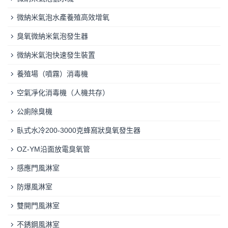
微納米氣泡水產養殖高效增氧
臭氧微納米氣泡發生器
微納米氣泡快速發生裝置
養殖場（噴霧）消毒機
空氣凈化消毒機（人機共存）
公廁除臭機
臥式水冷200-3000克蜂窩狀臭氧發生器
OZ-YM沿面放電臭氧管
感應門風淋室
防爆風淋室
雙開門風淋室
不銹鋼風淋室