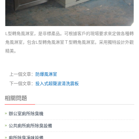
L型轉角風淋室，是非標產品。可根據客戶的現場要求來定做各種轉
角風淋室，包含L型轉角風淋室Ｔ型轉角風淋室。采用獨特設計外觀
精美。
上一個文章：
防爆風淋室
下一個文章：
投入式超聲波清洗震板
相關問題
辦公室廁所除臭機
公共廁所廁所除臭設備
廁所除臭凈味設備