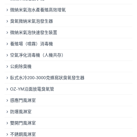
微納米氣泡水產養殖高效增氧
臭氧微納米氣泡發生器
微納米氣泡快速發生裝置
養殖場（噴霧）消毒機
空氣凈化消毒機（人機共存）
公廁除臭機
臥式水冷200-3000克蜂窩狀臭氧發生器
OZ-YM沿面放電臭氧管
感應門風淋室
防爆風淋室
雙開門風淋室
不銹鋼風淋室