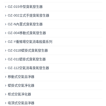
OZ-015中型臭氧發生器
OZ-002立式手提臭氧發生器
OZ-N內置式臭氧發生器
OZ-004移動式臭氧發生器
OZ-Y養殖場空氣消毒殺菌系列
OZ-011B壁掛式臭氧發生器
OZ-011壁掛式臭氧發生器
OZ-112空氣消毒臭氧發生器
移動式空氣自凈器
壁掛式空氣凈化器
柜式空氣凈化器
吸頂式空氣自凈器