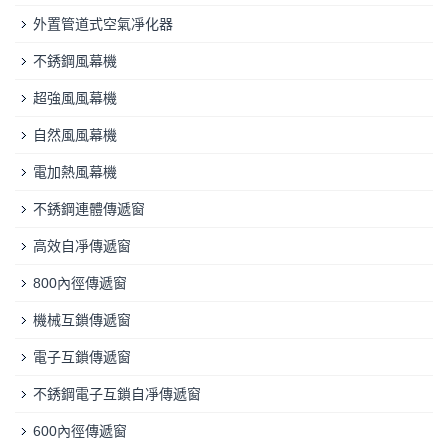
外置管道式空氣凈化器
不銹鋼風幕機
超強風風幕機
自然風風幕機
電加熱風幕機
不銹鋼連體傳遞窗
高效自凈傳遞窗
800內徑傳遞窗
機械互鎖傳遞窗
電子互鎖傳遞窗
不銹鋼電子互鎖自凈傳遞窗
600內徑傳遞窗