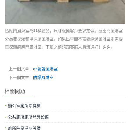
感應門風淋室為非標產品，尺寸根據客戶要求定做。感應門風淋室
分為雙探頭和單探頭風淋室，如果出車間不需要經過風淋室則需要
單探頭感應門風淋室。下單之前請跟客服人員溝通好！謝謝。
上一個文章：
qs認證風淋室
下一個文章：
防爆風淋室
相關問題
辦公室廁所除臭機
公共廁所廁所除臭設備
廁所除臭凈味設備