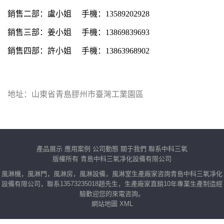
銷售二部：
盧小姐
手機：13589202928
銷售三部：
姜小姐
手機：13869839693
銷售四部：
許小姐
手機：13863968902
地址：山東省青島膠州市臺灣工業園區
產品展示
應用案例
公司動態
關于我們
聯系中科三氧
版權所有 青島中科三氧凈化設備有限公司
風淋機，風淋門，風淋房，風淋設備，風淋室生產廠家咨詢青島中科三氧凈化
設備有限公司，聯系13573235018趙先生，生產廠家直銷10年專業生產制造經
驗歡迎您的來電咨詢。
網站地圖
XML